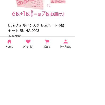
Buiii タオルハンカチ Buiiiハート 6枚
セット BUIHA-0003
価格
￥5,280
Home
Wishlist
Cart
My Page
カートに追加する