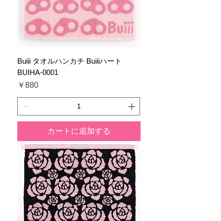
Buiii タオルハンカチ Buiiiハート
BUIHA-0001
価格
￥880
カートに追加する