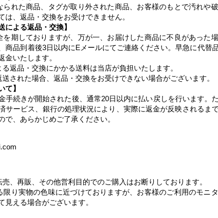
なられた商品、タグが取り外された商品、お客様のもとで汚れや
ては、返品・交換をお受けできません。​​
送による返品・交換】
全を期しておりますが、万が一、お届けした商品に不良があった
、商品到着後3日以内にEメールにてご連絡ください。早急に代替
返金いたします。
よる返品・交換にかかる送料は当店が負担いたします。
返送された場合、返品・交換をお受けできない場合がございます。
いて】
金手続きが開始された後、通常20日以内に払い戻しを行います。
済サービス、銀行の処理状況により、実際に返金が反映されるま
ので、あらかじめご了承ください。
i.com
転売、再販、その他営利目的でのご購入はお断りしております。
る限り実物の色味に近づけておりますが、お客様のご利用のモニ
て見える場合がございます。