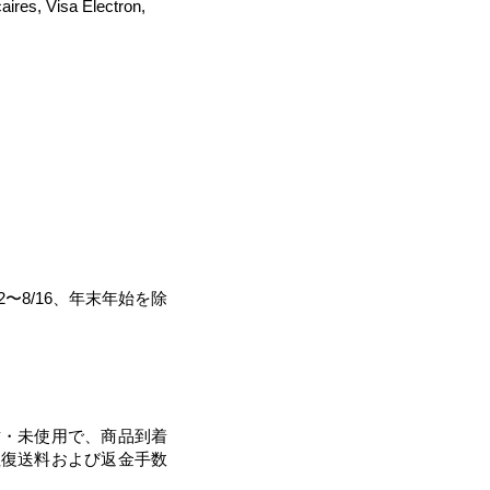
es, Visa Electron,
〜8/16、年末年始を除
​
封・未使用で、商品到着
往復送料および返金手数