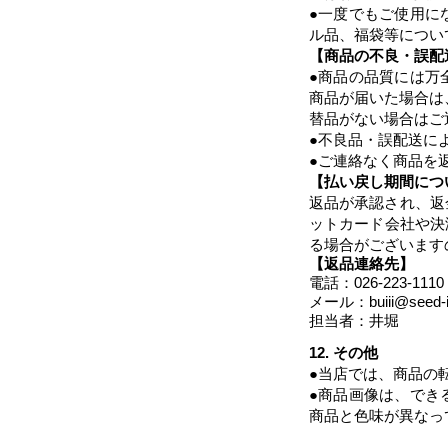
●一度でもご使用に
ル品、福袋等につい
【商品の不良・誤配
●商品の品質には万
商品が届いた場合は
替品がない場合はご
●不良品・誤配送に
●ご連絡なく商品を
【払い戻し期間につ
返品が承認され、返
ットカード会社や決
る場合がございます
【
返品連絡先
】
​電話：026-223-1110
メール：
buiii@seed-
​担当者：井堀
12. その他
●当店では、商品の
●商品画像は、でき
商品と色味が異なっ