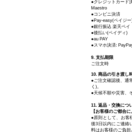
●クレジットカード決済: Visa,
Maestro
●コンビニ決済
●Pay-easy(ペイジー
●銀行振込 楽天ペイ
●後払い(ペイディ)
●au PAY
●スマホ決済: PayPa
9. 支払期限
ご注文時​
10. 商品の引き渡し
●ご注文確認後、通常
く)。
●天候不順や災害、
11. 返品・交換につ
【お客様のご都合に
●原則として、お客
後3日以内にご連絡
料はお客様のご負担