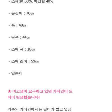
・소재:면 60%, 아크릴 40%
・옷길이：70㎝
・품：48㎝
・단폭：44㎝
・소매 폭：18㎝
・소매 길이：59㎝
・일본제
★ 여고생이 요구하고 있던 가디건이 드
디어 탄생했습니다!
기존의 가디건에서는 길이가 짧고 열심