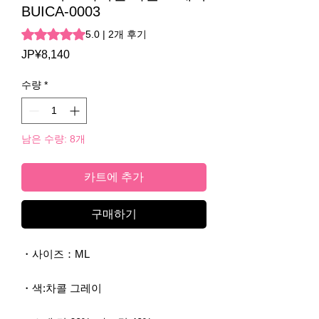
BUICA-0003
2개의 후기 기준 5점 만점 중 5.0점
5.0 | 2개 후기
JP¥8,140
가
격
수량
*
남은 수량: 8개
카트에 추가
구매하기
・사이즈：ML
・색:차콜 그레이