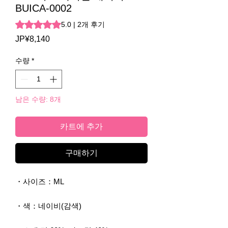
BUICA-0002
2개의 후기 기준 5점 만점 중 5.0점
5.0 | 2개 후기
JP¥8,140
가
격
수량
*
남은 수량: 8개
카트에 추가
구매하기
・사이즈：ML
・색：네이비(감색)