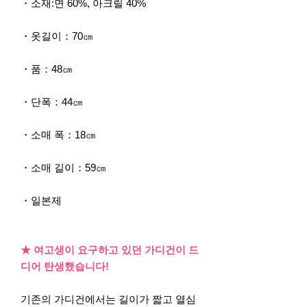
・소재:면 60%, 아크릴 40%
・옷길이：70㎝
・품：48㎝
・단폭：44㎝
・소매 폭：18㎝
・소매 길이：59㎝
・일본제
★ 여고생이 요구하고 있던 가디건이 드
디어 탄생했습니다!
기존의 가디건에서는 길이가 짧고 열심