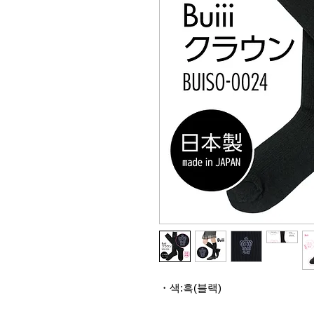
・색:흑(블랙)