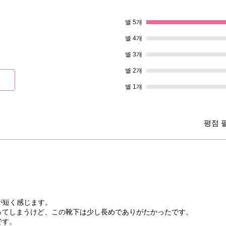
별 5개
별 4개
별 3개
별 2개
별 1개
평점 
が短く感じます。
ってしまうけど、この靴下は少し長めでありがたかったです。
です。