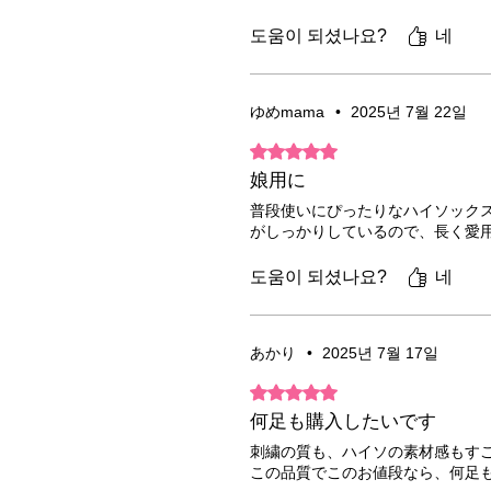
도움이 되셨나요?
네
ゆめmama
•
2025년 7월 22일
별점 5점 중 5점을 주었습니다.
娘用に
普段使いにぴったりなハイソック
がしっかりしているので、長く愛
도움이 되셨나요?
네
あかり
•
2025년 7월 17일
별점 5점 중 5점을 주었습니다.
何足も購入したいです
刺繍の質も、ハイソの素材感もす
この品質でこのお値段なら、何足