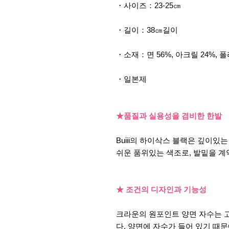
・사이즈：23-25㎝
・길이：38㎝길이
・소재：면 56%, 아크릴 24%, 
・일본제
★품질과 실용성을 겸비한 한발
Buiii의 하이삭스 블랙은 깊이있
쉬운 품위있는 색조로, 발밑을 계
★ 조건의 디자인과 기능성
크라운의 원포인트 양면 자수는 
다. 양면에 자수가 들어 있기 때문