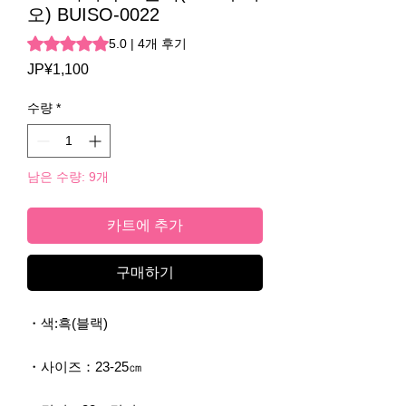
오) BUISO-0022
4개의 후기 기준 5점 만점 중 5.0점
5.0 | 4개 후기
JP¥1,100
가
격
수량
*
남은 수량: 9개
카트에 추가
구매하기
・색:흑(블랙)
・사이즈：23-25㎝