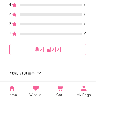
4
0
3
0
2
0
1
0
후기 남기기
전체, 관련도순
후기 4건
Home
Wishlist
Cart
My Page
抹茶
•
2025년 7월 17일
별점 5점 중 5점을 주었습니다.
オフィスで愛用してます
オフィススタイルに合う黒色のハイソッ
クスを探していました。ブタさんの刺繍