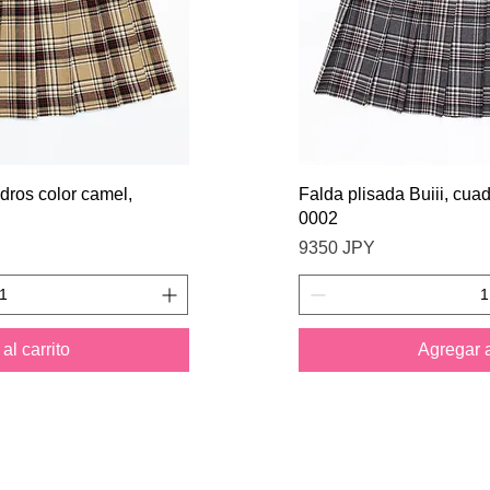
 rápida
Vista 
adros color camel,
Falda plisada Buiii, cua
0002
Precio
9350 JPY
al carrito
Agregar a