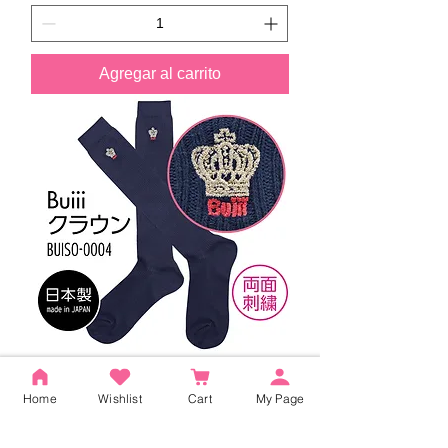
Agregar al carrito
Calcetines altos Buiii azul marino
Home
Wishlist
Cart
My Page
(Buiii Crown) BUISO-0004
Precio
1320 JPY