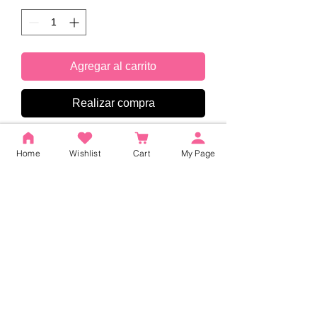
Agregar al carrito
Realizar compra
Home
Wishlist
Cart
My Page
No hay reseñas todavía
Comparte tu opinión. Deja la primera
reseña.
Dejar una reseña
INICIO
|
Lista de productos
|
Concepto
|
Guía del usuario
|
Preguntas frecuentes
|
Condiciones del servicio
|
Política de privacidad
|
Información sobre transacciones
comerciales
|
Perfil de la empresa
|
Contáctenos