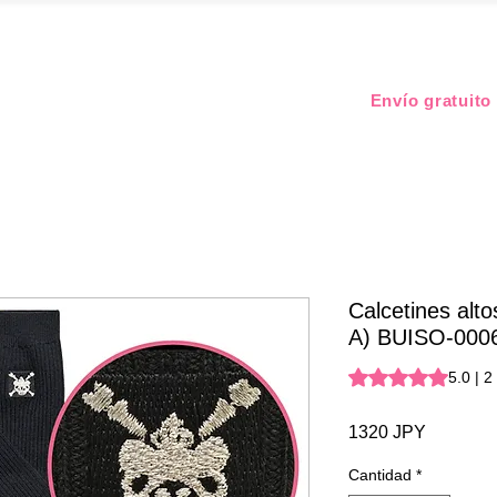
Envío gratuito
Calcetines altos
A) BUISO-000
Según 2 reseñas, la
5.0 | 
Precio
1320 JPY
Cantidad
*