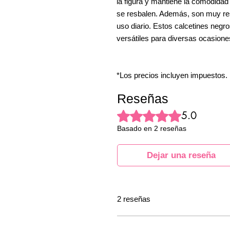
la figura y mantiene la comodidad
se resbalen. Además, son muy resi
uso diario. Estos calcetines negro
versátiles para diversas ocasiones
*Los precios incluyen impuestos.
Reseñas
Obtuvo 5 de 5 estrellas.
5.0
Basado en 2 reseñas
Dejar una reseña
2 reseñas