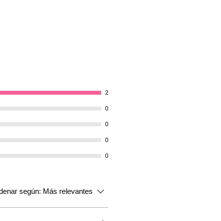
2
0
0
0
0
denar según:
Más relevantes