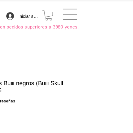
Iniciar sesión
en pedidos superiores a 3980 yenes.
 Buiii negros (Buiii Skull
6
 calificación es de 5.0 de 5 estrellas
2 reseñas