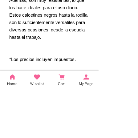
Además, son muy resistentes, lo que
los hace ideales para el uso diario.
Estos calcetines negros hasta la rodilla
son lo suficientemente versátiles para
diversas ocasiones, desde la escuela
hasta el trabajo.
*Los precios incluyen impuestos.
Reseñas
Home
Wishlist
Cart
My Page
5.0
Obtuvo 5 de 5 estrellas.
5
2
4
0
3
0
2
0