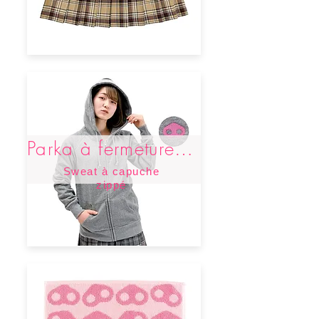
Parka à fermeture éclair intégrale
Sweat à capuche
zippé