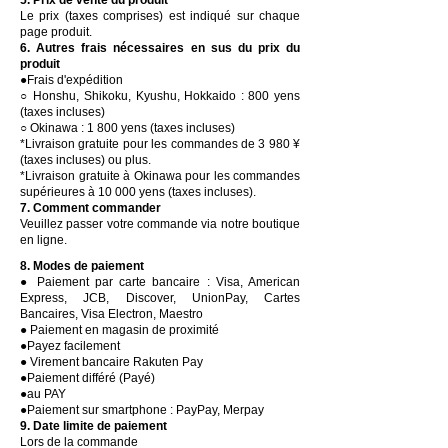
5. Prix de vente du produit
Le prix (taxes comprises) est indiqué sur chaque
page produit.
6. Autres frais nécessaires en sus du prix du
produit
●Frais d'expédition
○ Honshu, Shikoku, Kyushu, Hokkaido : 800 yens
(taxes incluses)
○ Okinawa : 1 800 yens (taxes incluses)
*Livraison gratuite pour les commandes de 3 980 ¥
(taxes incluses) ou plus.
*Livraison gratuite à Okinawa pour les commandes
supérieures à 10 000 yens (taxes incluses).
7. Comment commander
Veuillez passer votre commande via notre boutique
en ligne.
8. Modes de paiement
● Paiement par carte bancaire : Visa, American
Express, JCB, Discover, UnionPay, Cartes
Bancaires, Visa Electron, Maestro
● Paiement en magasin de proximité
●Payez facilement
● Virement bancaire Rakuten Pay
●Paiement différé (Payé)
●au PAY
●Paiement sur smartphone : PayPay, Merpay
9. Date limite de paiement
Lors de la commande