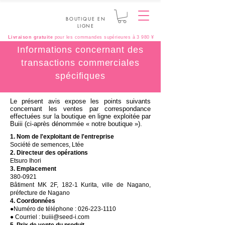
BOUTIQUE EN
LIGNE
Livraison gratuite
pour les commandes supérieures à 3 980 ¥
Informations concernant des
transactions commerciales
spécifiques
Le présent avis expose les points suivants
concernant les ventes par correspondance
effectuées sur la boutique en ligne exploitée par
Buiii (ci-après dénommée « notre boutique »).
1. Nom de l'exploitant de l'entreprise
Société de semences, Ltée
2. Directeur des opérations
Etsuro Ihori
3. Emplacement
380-0921
Bâtiment MK 2F, 182-1 Kurita, ville de Nagano,
préfecture de Nagano
4. Coordonnées
●Numéro de téléphone :
026-223-1110
● Courriel :
buiii@seed-i.com