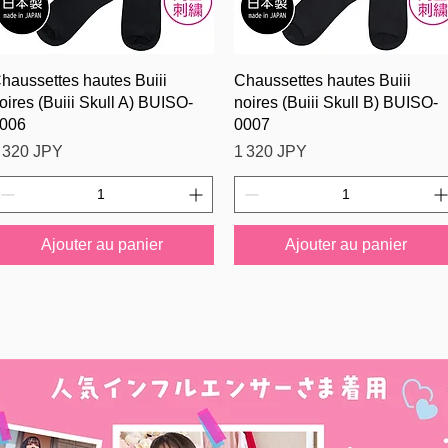
Aperçu rapide
Aperçu rapide
haussettes hautes Buiii
Chaussettes hautes Buiii
oires (Buiii Skull A) BUISO-
noires (Buiii Skull B) BUISO-
006
0007
rix
Prix
 320 JPY
1 320 JPY
Ajouter au panier
Ajouter au panier