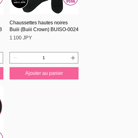
Aperçu rapide
Chaussettes hautes noires
3
Buiii (Buiii Crown) BUISO-0024
Prix
1 100 JPY
Ajouter au panier