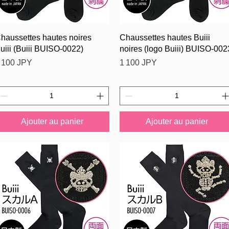
Aperçu rapide
Aperçu rapide
haussettes hautes noires
Chaussettes hautes Buiii
uiii (Buiii BUISO-0022)
noires (logo Buiii) BUISO-002
rix
Prix
 100 JPY
1 100 JPY
Ajouter au panier
Ajouter au panier