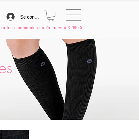
Se connecter
ur les commandes supérieures à 3 980 ¥
es