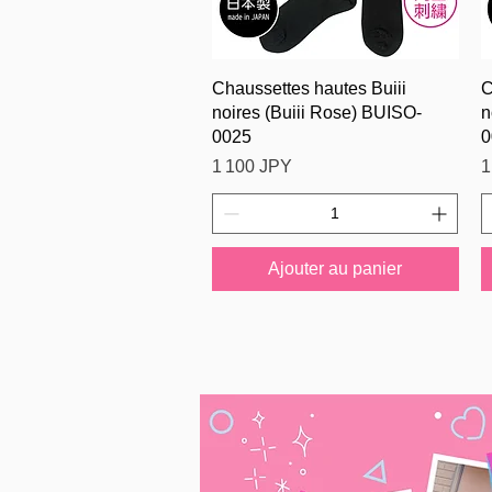
Aperçu rapide
Chaussettes hautes Buiii
C
noires (Buiii Rose) BUISO-
n
0025
0
Prix
P
1 100 JPY
1
Ajouter au panier