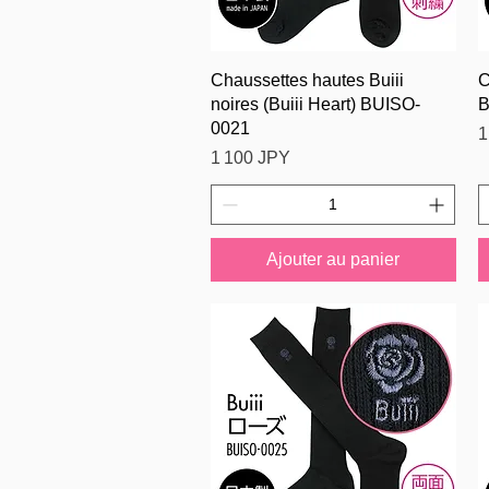
Aperçu rapide
Chaussettes hautes Buiii
C
noires (Buiii Heart) BUISO-
B
0021
P
1
Prix
1 100 JPY
Ajouter au panier