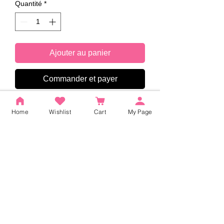
Quantité
*
Ajouter au panier
Commander et payer
Home
Wishlist
Cart
My Page
Aucun avis pour le moment
Partagez votre expérience, soyez le
premier à laisser un avis.
Laisser un avis
ACCUEIL
|
Liste des produits
|
Concept
|
Guide de
l'utilisateur
|
FAQ
|
Conditions générales d'utilisation
|
Politique de confidentialité
|
Informations relatives aux