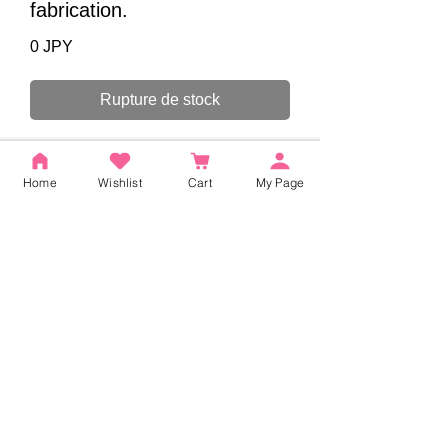
fabrication.
Prix
0 JPY
Rupture de stock
Home
Wishlist
Cart
My Page
Aucun avis pour le moment
Partagez votre expérience, soyez le
premier à laisser un avis.
Laisser un avis
ACCUEIL
|
Liste des produits
|
Concept
|
Guide de
l'utilisateur
|
FAQ
|
Conditions générales d'utilisation
|
Politique de confidentialité
|
Informations relatives aux
transactions commerciales
|
Profil de l'entreprise
|
Nous
contacter
© SEED Co.,Ltd, Tous droits réservés.