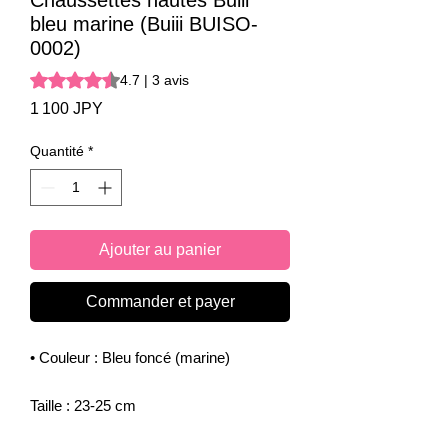
Chaussettes hautes Buiii
bleu marine (Buiii BUISO-
0002)
La note est de 4.7 sur cinq étoiles selon 3 avis
4.7 | 3 avis
Prix
1 100 JPY
Quantité
*
Ajouter au panier
Commander et payer
• Couleur : Bleu foncé (marine)
Taille : 23-25 cm