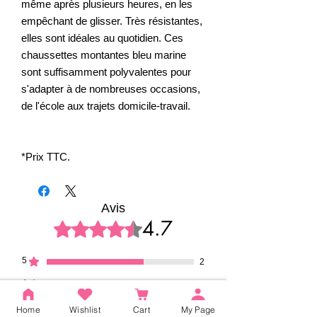
même après plusieurs heures, en les
empêchant de glisser. Très résistantes,
elles sont idéales au quotidien. Ces
chaussettes montantes bleu marine
sont suffisamment polyvalentes pour
s'adapter à de nombreuses occasions,
de l'école aux trajets domicile-travail.
*Prix TTC.
Avis
4.7
Noté 4,7 sur 5.
5
2
4
1
3
0
Home
Wishlist
Cart
My Page