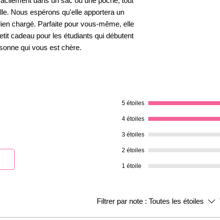
er facilement dans un sac ou une poche, tout
lle. Nous espérons qu'elle apportera un
dien chargé. Parfaite pour vous-même, elle
etit cadeau pour les étudiants qui débutent
rsonne qui vous est chère.
5 étoiles
4 étoiles
3 étoiles
2 étoiles
1 étoile
Filtrer par note :
Toutes les étoiles