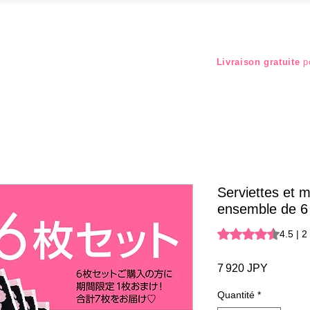
Livraison gratuite
po
Serviettes et m
ensemble de 6
La note est de 4.5 
4.5 | 2
Prix
7 920 JPY
Quantité
*