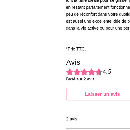
font la taille idéale pour se gliss
en restant parfaitement fonctionne
peu de réconfort dans votre quoti
est aussi une excellente idée de p
dans la vie active ou pour une pe
*Prix TTC.
Avis
Noté 4,5 sur 5.
4.5
Basé sur 2 avis
Laisser un avis
2 avis