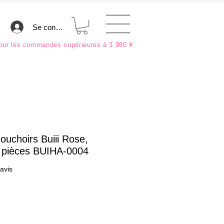
Se connecter
ur les commandes supérieures à 3 980 ¥
ouchoirs Buiii Rose,
 pièces BUIHA-0004
sur cinq étoiles selon 2 avis
 avis