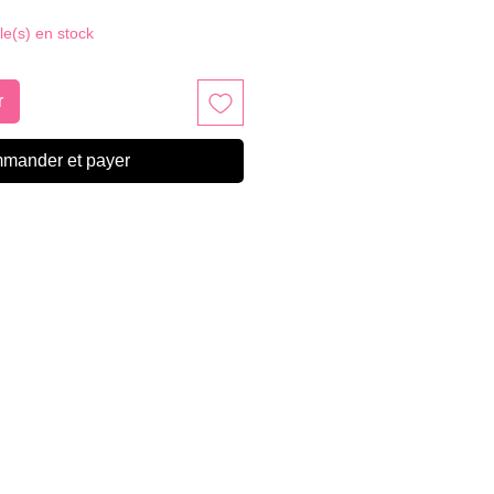
cle(s) en stock
r
mander et payer