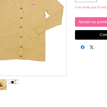
Il ne reste que 8 arti
Ajouter au panie
Com