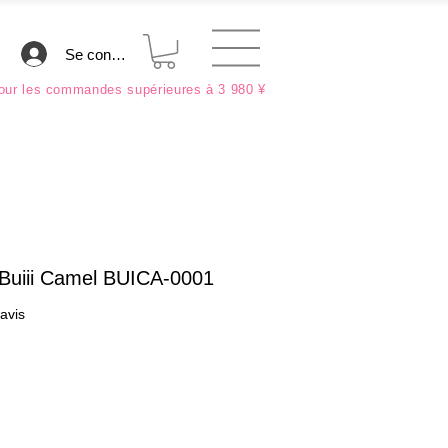
Se connecter
ur les commandes supérieures à 3 980 ¥
e Buiii Camel BUICA-0001
sur cinq étoiles selon 4 avis
 avis