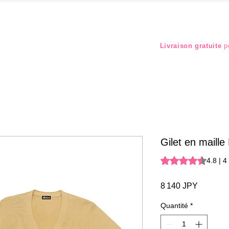
Livraison gratuite
po
Gilet en maill
La note est de 4.8 
4.8 | 4
Prix
8 140 JPY
Quantité
*