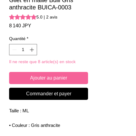
Gilet en maille Buiii Gris
anthracite BUICA-0003
La note est de 5.0 sur cinq étoiles selon 2 avis
5.0 | 2 avis
Prix
8 140 JPY
Quantité
*
Il ne reste que 8 article(s) en stock
Ajouter au panier
Commander et payer
Taille : ML
• Couleur : Gris anthracite