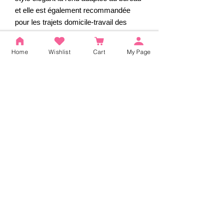
et elle est également recommandée
pour les trajets domicile-travail des
femmes actives.
Home
Wishlist
Cart
My Page
*Prix TTC.
Avis
5.0
Noté 5 sur 5.
5
2
4
0
3
0
2
0
1
0