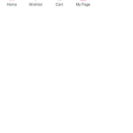
3
0
Home
Wishlist
Cart
My Page
2
0
1
0
Laisser un avis
Toutes les étoiles, Les plus pertinents
3 avis
ふわ
•
22 juil. 2025
Noté 5 sur 5.
履きやすいです。
オフィスにも履いていける落ち着いたネ
イビーで、バラの刺繍がさりげなくおし
ゃれです。
締め付けすぎず、一日中快適に過ごせま