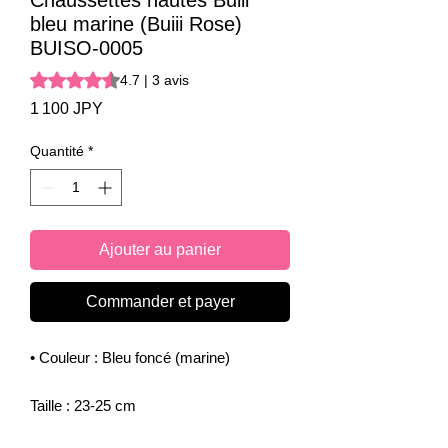
Chaussettes hautes Buiii
bleu marine (Buiii Rose)
BUISO-0005
La note est de 4.7 sur cinq étoiles sur la base de 3 avis
4.7 | 3 avis
Prix
1 100 JPY
Quantité
*
Ajouter au panier
Commander et payer
• Couleur : Bleu foncé (marine)
Taille : 23-25 cm