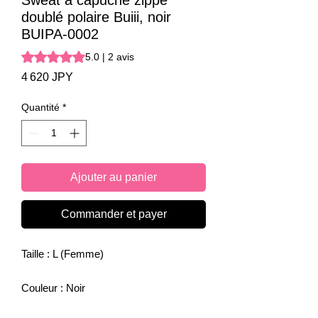
Sweat à capuche zippé
doublé polaire Buiii, noir
BUIPA-0002
La note est de 5.0 sur cinq étoiles selon 2 avis
5.0 | 2 avis
Prix
4 620 JPY
Quantité
*
Ajouter au panier
Commander et payer
Taille : L (Femme)
Couleur : Noir