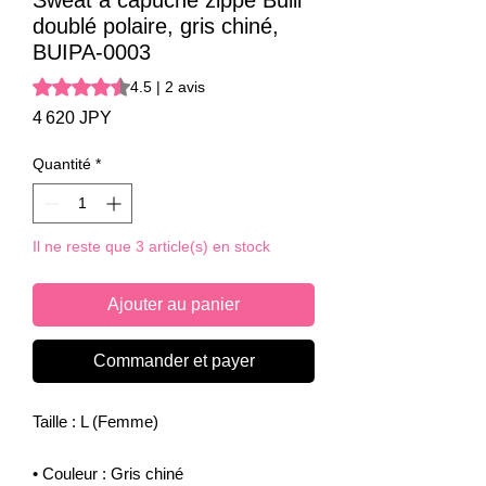
Sweat à capuche zippé Buiii
doublé polaire, gris chiné,
BUIPA-0003
La note est de 4.5 sur cinq étoiles selon 2 avis
4.5 | 2 avis
Prix
4 620 JPY
Quantité
*
Il ne reste que 3 article(s) en stock
Ajouter au panier
Commander et payer
Taille : L (Femme)
• Couleur : Gris chiné